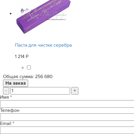
Паста для чистки серебра
1 214 Р
Общая сумма:
256 680
-
+
Имя
*
Телефон
Email
*