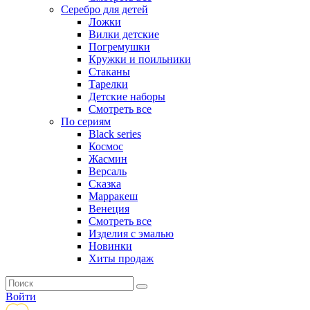
Серебро для детей
Ложки
Вилки детские
Погремушки
Кружки и поильники
Стаканы
Тарелки
Детские наборы
Смотреть все
По сериям
Black series
Космос
Жасмин
Версаль
Сказка
Марракеш
Венеция
Смотреть все
Изделия с эмалью
Новинки
Хиты продаж
Войти