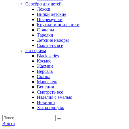
Серебро для детей
Ложки
Вилки детские
Погремушки
Кружки и поильники
Стаканы
Тарелки
Детские наборы
Смотреть все
По сериям
Black series
Космос
Жасмин
Версаль
Сказка
Марракеш
Венеция
Смотреть все
Изделия с эмалью
Новинки
Хиты продаж
Войти