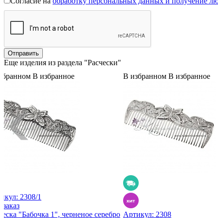
Согласие на
обработку персональных данных и получение л
Еще изделия из раздела "Расчески"
збранном
В избранное
В избранном
В избранное
икул:
2308/1
 заказ
ческа "Бабочка 1", черненое серебро
Артикул:
2308