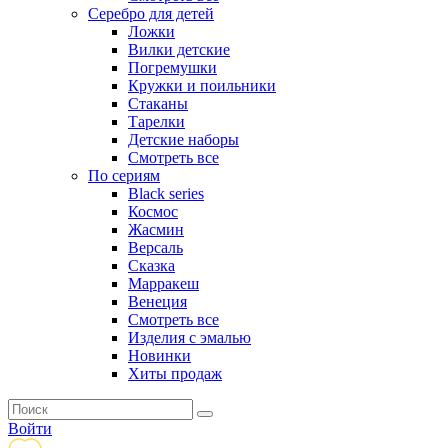
Серебро для детей
Ложки
Вилки детские
Погремушки
Кружки и поильники
Стаканы
Тарелки
Детские наборы
Смотреть все
По сериям
Black series
Космос
Жасмин
Версаль
Сказка
Марракеш
Венеция
Смотреть все
Изделия с эмалью
Новинки
Хиты продаж
Войти