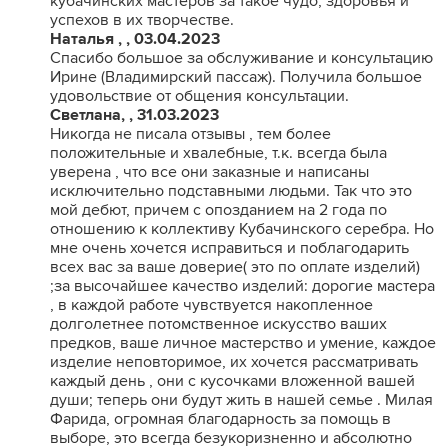
кубачинских мастеров за такое чудо, здоровья и
успехов в их творчестве.
Наталья , , 03.04.2023
Спасибо большое за обслуживание и консультацию
Ирине (Владимирский пассаж). Получила большое
удовольствие от общения консультации.
Светлана, , 31.03.2023
Никогда не писала отзывы , тем более
положительные и хвалебные, т.к. всегда была
уверена , что все они заказные и написаны
исключительно подставными людьми. Так что это
мой дебют, причем с опозданием на 2 года по
отношению к коллективу Кубачинского серебра. Но
мне очень хочется исправиться и поблагодарить
всех вас за ваше доверие( это по оплате изделий)
;за высочайшее качество изделий: дорогие мастера
, в каждой работе чувствуется накопленное
долголетнее потомственное искусство ваших
предков, ваше личное мастерство и умение, каждое
изделие неповторимое, их хочется рассматривать
каждый день , они с кусочками вложенной вашей
души; теперь они будут жить в нашей семье . Милая
Фарида, огромная благодарность за помощь в
выборе, это всегда безукоризненно и абсолютно