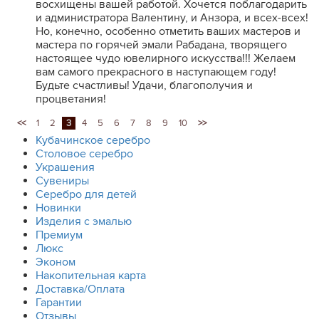
восхищены вашей работой. Хочется поблагодарить
и администратора Валентину, и Анзора, и всех-всех!
Но, конечно, особенно отметить ваших мастеров и
мастера по горячей эмали Рабадана, творящего
настоящее чудо ювелирного искусства!!! Желаем
вам самого прекрасного в наступающем году!
Будьте счастливы! Удачи, благополучия и
процветания!
<<
1
2
3
4
5
6
7
8
9
10
>>
Кубачинское серебро
Столовое серебро
Украшения
Сувениры
Серебро для детей
Новинки
Изделия с эмалью
Премиум
Люкс
Эконом
Накопительная карта
Доставка/Оплата
Гарантии
Отзывы