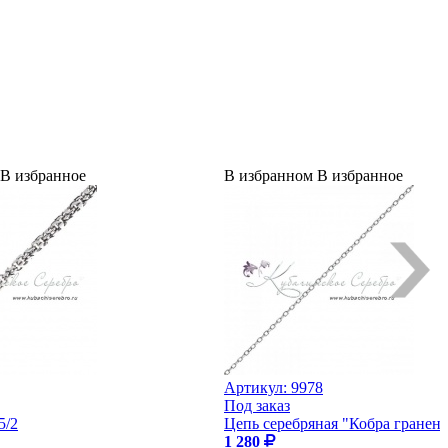
В избранное
В избранном
В избранное
Артикул:
9978
Под заказ
5/2
Цепь серебряная "Кобра гранена
1 280