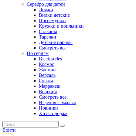
Серебро для детей
Ложки
Вилки детские
Погремушки
Кружки и поильники
Стаканы
Тарелки
Детские наборы
Смотреть все
По сериям
Black series
Космос
Жасмин
Версаль
Сказка
Марракеш
Венеция
Смотреть все
Изделия с эмалью
Новинки
Хиты продаж
Войти