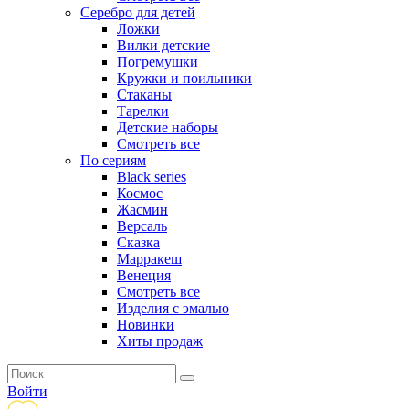
Серебро для детей
Ложки
Вилки детские
Погремушки
Кружки и поильники
Стаканы
Тарелки
Детские наборы
Смотреть все
По сериям
Black series
Космос
Жасмин
Версаль
Сказка
Марракеш
Венеция
Смотреть все
Изделия с эмалью
Новинки
Хиты продаж
Войти