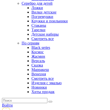
Серебро для детей
Ложки
Вилки детские
Погремушки
Кружки и поильники
Стаканы
Тарелки
Детские наборы
Смотреть все
По сериям
Black series
Космос
Жасмин
Версаль
Сказка
Марракеш
Венеция
Смотреть все
Изделия с эмалью
Новинки
Хиты продаж
Войти