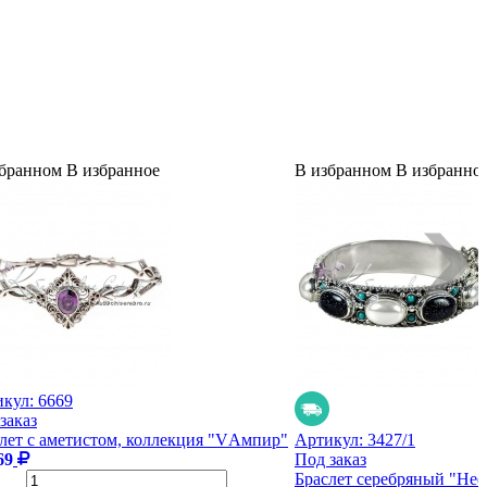
збранном
В избранное
В избранном
В избранно
икул:
6669
заказ
лет с аметистом, коллекция "VАмпир"
Артикул:
3427/1
69
Под заказ
Браслет серебряный "Не