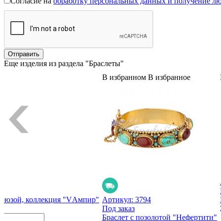
Согласие на
обработку персональных данных и получение л
Еще изделия из раздела "Браслеты"
В избранном
В избранное
ирюзой, коллекция "VАмпир"
Артикул:
3794
Под заказ
Браслет с позолотой "Нефертити"