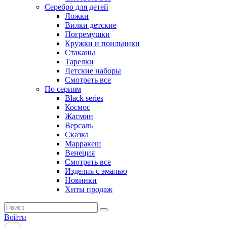
Серебро для детей
Ложки
Вилки детские
Погремушки
Кружки и поильники
Стаканы
Тарелки
Детские наборы
Смотреть все
По сериям
Black series
Космос
Жасмин
Версаль
Сказка
Марракеш
Венеция
Смотреть все
Изделия с эмалью
Новинки
Хиты продаж
Войти