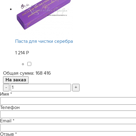
Паста для чистки серебра
1 214 Р
Общая сумма:
168 416
-
+
Имя
*
Телефон
Email
*
Отзыв
*