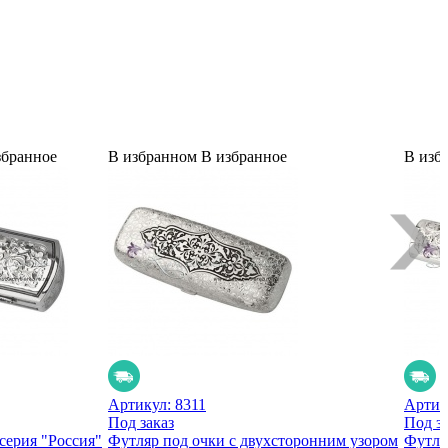
збранное
В избранном
В избранное
В изб
Артикул:
8311
Артик
Под заказ
Под за
серия "Россия"
Футляр под очки с двухсторонним узором
Футля