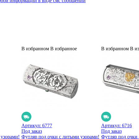
юбой информации в виде смс сообщений
В избранном
В избранное
В избранном
В и
Артикул:
6777
Артикул:
6716
Под заказ
Под заказ
 узорами!
Футляр под очки с литыми узорами!
Футляр под очки 