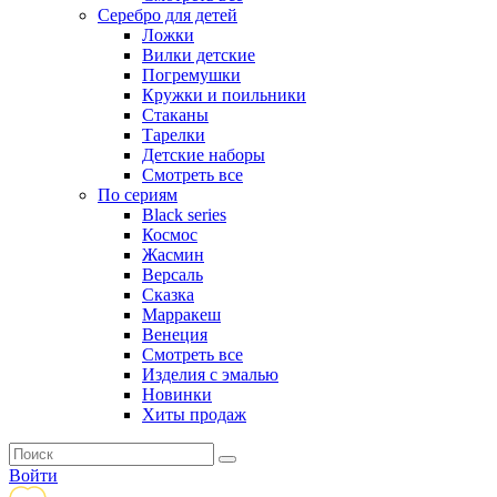
Серебро для детей
Ложки
Вилки детские
Погремушки
Кружки и поильники
Стаканы
Тарелки
Детские наборы
Смотреть все
По сериям
Black series
Космос
Жасмин
Версаль
Сказка
Марракеш
Венеция
Смотреть все
Изделия с эмалью
Новинки
Хиты продаж
Войти