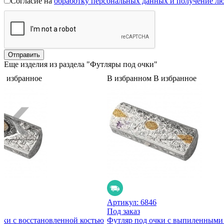
Согласие на
обработку персональных данных и получение л
Еще изделия из раздела "Футляры под очки"
В избранное
В избранном
В избранное
3
Артикул:
6846
Под заказ
чки с восстановленной костью
Футляр под очки с выпиленными