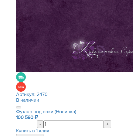
Артикул:
2470
В наличии
Футляр под очки (Новинка)
100 590
-
+
Купить в 1 клик