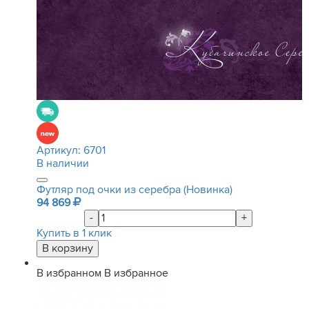
Артикул:
6701
В наличии
Футляр под очки из серебра (Новинка)
94 869
-
+
Купить в 1 клик
В избранном
В избранное