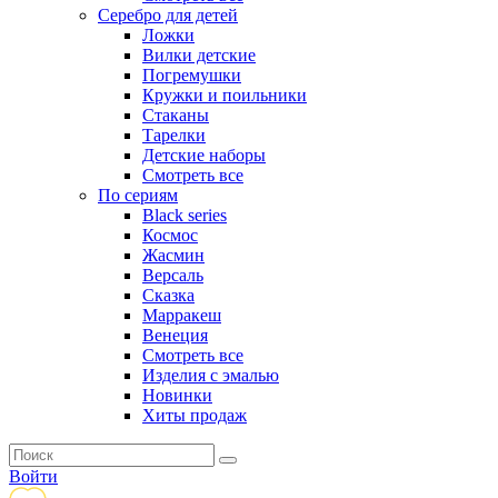
Серебро для детей
Ложки
Вилки детские
Погремушки
Кружки и поильники
Стаканы
Тарелки
Детские наборы
Смотреть все
По сериям
Black series
Космос
Жасмин
Версаль
Сказка
Марракеш
Венеция
Смотреть все
Изделия с эмалью
Новинки
Хиты продаж
Войти