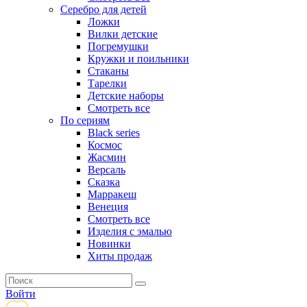
Серебро для детей
Ложки
Вилки детские
Погремушки
Кружки и поильники
Стаканы
Тарелки
Детские наборы
Смотреть все
По сериям
Black series
Космос
Жасмин
Версаль
Сказка
Марракеш
Венеция
Смотреть все
Изделия с эмалью
Новинки
Хиты продаж
Войти