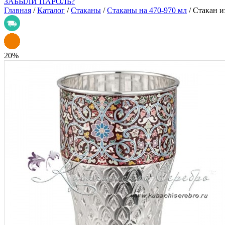
ЗАБЫЛИ ПАРОЛЬ?
Главная
/
Каталог
/
Стаканы
/
Стаканы на 470-970 мл
/
Стакан и
20
%