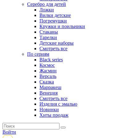
Серебро для детей
Ложки
Вилки детские
Погремушки
Кружки и поильники
Стаканы
Тарелки
Детские наборы
Смотреть все
По сериям
Black series
Космос
Жасмин
Версаль
Сказка
Марракеш
Венеция
Смотреть все
Изделия с эмалью
Новинки
Хиты продаж
Войти