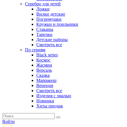
Серебро для детей
Ложки
Вилки детские
Погремушки
Кружки и поильники
Стаканы
Тарелки
Детские наборы
Смотреть все
По сериям
Black series
Космос
Жасмин
Версаль
Сказка
Марракеш
Венеция
Смотреть все
Изделия с эмалью
Новинки
Хиты продаж
Войти