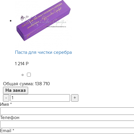
Паста для чистки серебра
1 214 Р
Общая сумма:
138 710
-
+
Имя
*
Телефон
Email
*