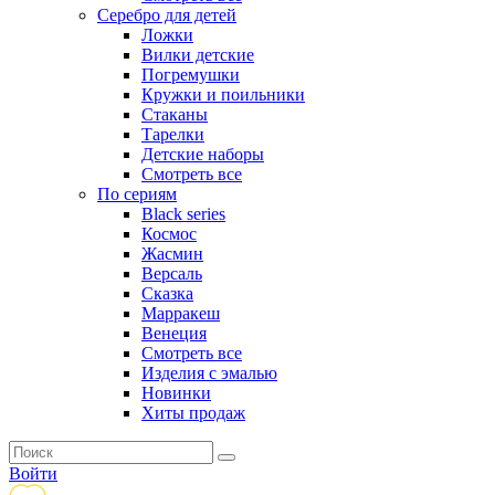
Серебро для детей
Ложки
Вилки детские
Погремушки
Кружки и поильники
Стаканы
Тарелки
Детские наборы
Смотреть все
По сериям
Black series
Космос
Жасмин
Версаль
Сказка
Марракеш
Венеция
Смотреть все
Изделия с эмалью
Новинки
Хиты продаж
Войти