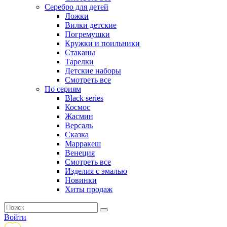
Серебро для детей
Ложки
Вилки детские
Погремушки
Кружки и поильники
Стаканы
Тарелки
Детские наборы
Смотреть все
По сериям
Black series
Космос
Жасмин
Версаль
Сказка
Марракеш
Венеция
Смотреть все
Изделия с эмалью
Новинки
Хиты продаж
Войти