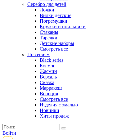
Серебро для детей
Ложки
Вилки детские
Погремушки
Кружки и поильники
Стаканы
Тарелки
Детские наборы
Смотреть все
По сериям
Black series
Космос
Жасмин
Версаль
Сказка
Марракеш
Венеция
Смотреть все
Изделия с эмалью
Новинки
Хиты продаж
Войти