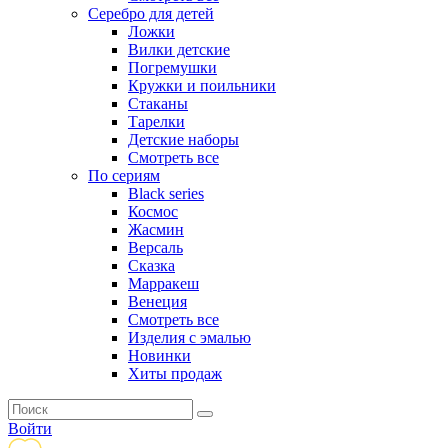
Серебро для детей
Ложки
Вилки детские
Погремушки
Кружки и поильники
Стаканы
Тарелки
Детские наборы
Смотреть все
По сериям
Black series
Космос
Жасмин
Версаль
Сказка
Марракеш
Венеция
Смотреть все
Изделия с эмалью
Новинки
Хиты продаж
Войти