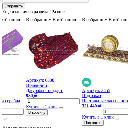
Еще изделия из раздела "Разное"
 избранное
В избранном
В избранное
В избранном
В избран
Артикул:
6838
В наличии
Джурабы стандарт
Артикул:
2455
980
Под заказ
ки серебра
Настольные часы с поз
321 440
Купить в 1 клик
к
Купить в 1 клик