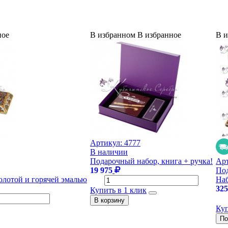
ное
В избранном
В избранное
В 
Артикул:
4777
В наличии
Подарочный набор, книга + ручка!
Ар
19 975
Под
олотой и горячей эмалью
Наб
325
Купить в 1 клик
Куп