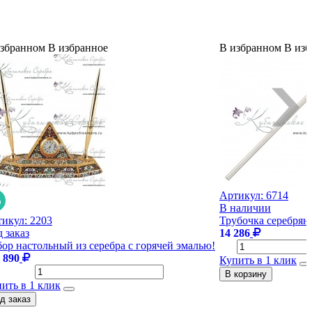
избранном
В избранное
В избранном
В изб
Артикул:
6714
В наличии
тикул:
2203
Трубочка серебряна
 заказ
14 286
ор настольный из серебра с горячей эмалью!
 890
Купить в 1 клик
ить в 1 клик