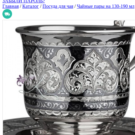
ЗАБЫЛИ ПАРОЛЬ?
Главная
/
Каталог
/
Посуда для чая
/
Чайные пары на 130-190 мл