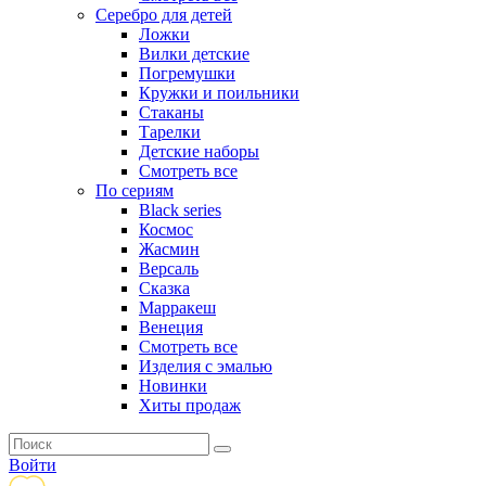
Серебро для детей
Ложки
Вилки детские
Погремушки
Кружки и поильники
Стаканы
Тарелки
Детские наборы
Смотреть все
По сериям
Black series
Космос
Жасмин
Версаль
Сказка
Марракеш
Венеция
Смотреть все
Изделия с эмалью
Новинки
Хиты продаж
Войти