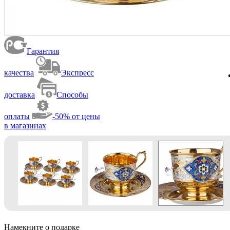
Гарантия
качества
Экспресс
доставка
Способы
оплаты
-50% от цены
в магазинах
Намекните о подарке