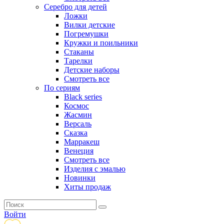
Серебро для детей
Ложки
Вилки детские
Погремушки
Кружки и поильники
Стаканы
Тарелки
Детские наборы
Смотреть все
По сериям
Black series
Космос
Жасмин
Версаль
Сказка
Марракеш
Венеция
Смотреть все
Изделия с эмалью
Новинки
Хиты продаж
Войти