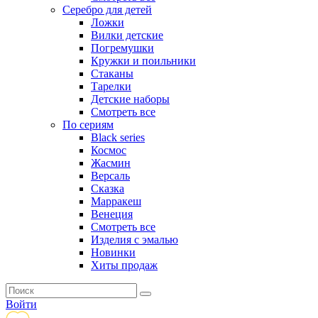
Серебро для детей
Ложки
Вилки детские
Погремушки
Кружки и поильники
Стаканы
Тарелки
Детские наборы
Смотреть все
По сериям
Black series
Космос
Жасмин
Версаль
Сказка
Марракеш
Венеция
Смотреть все
Изделия с эмалью
Новинки
Хиты продаж
Войти