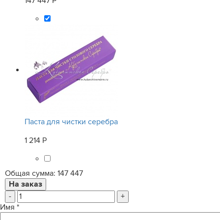
147 447 Р
Паста для чистки серебра
1 214 Р
Общая сумма:
147 447
-
+
Имя
*