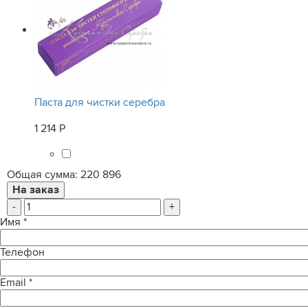
Паста для чистки серебра
1 214 Р
Общая сумма:
220 896
-
+
Имя
*
Телефон
Email
*