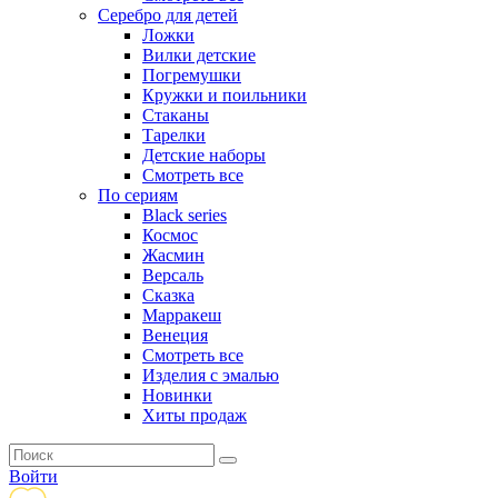
Серебро для детей
Ложки
Вилки детские
Погремушки
Кружки и поильники
Стаканы
Тарелки
Детские наборы
Смотреть все
По сериям
Black series
Космос
Жасмин
Версаль
Сказка
Марракеш
Венеция
Смотреть все
Изделия с эмалью
Новинки
Хиты продаж
Войти