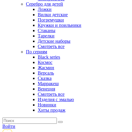
Серебро для детей
Ложки
Вилки детские
Погремушки
Кружки и поильники
Стаканы
Тарелки
Детские наборы
Смотреть все
По сериям
Black series
Космос
Жасмин
Версаль
Сказка
Марракеш
Венеция
Смотреть все
Изделия с эмалью
Новинки
Хиты продаж
Войти