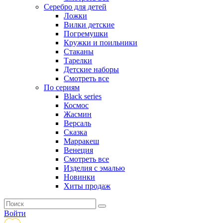
Серебро для детей
Ложки
Вилки детские
Погремушки
Кружки и поильники
Стаканы
Тарелки
Детские наборы
Смотреть все
По сериям
Black series
Космос
Жасмин
Версаль
Сказка
Марракеш
Венеция
Смотреть все
Изделия с эмалью
Новинки
Хиты продаж
Войти