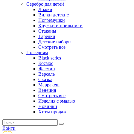
Серебро для детей
Ложки
Вилки детские
Погремушки
Кружки и поильники
Стаканы
Тарелки
Детские наборы
Смотреть все
По сериям
Black series
Космос
Жасмин
Версаль
Сказка
Марракеш
Венеция
Смотреть все
Изделия с эмалью
Новинки
Хиты продаж
Войти