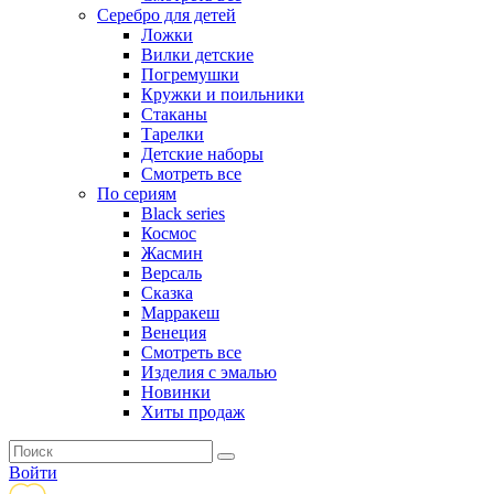
Серебро для детей
Ложки
Вилки детские
Погремушки
Кружки и поильники
Стаканы
Тарелки
Детские наборы
Смотреть все
По сериям
Black series
Космос
Жасмин
Версаль
Сказка
Марракеш
Венеция
Смотреть все
Изделия с эмалью
Новинки
Хиты продаж
Войти