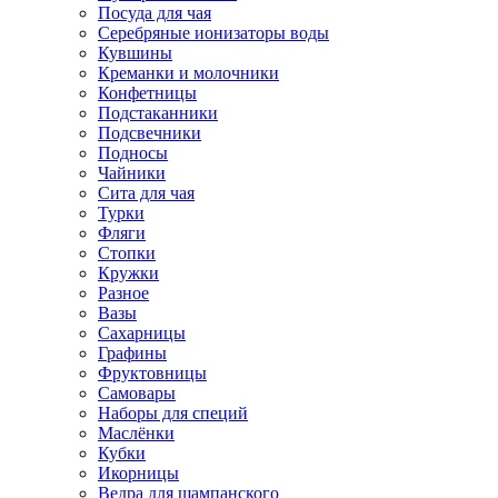
Посуда для чая
Серебряные ионизаторы воды
Кувшины
Креманки и молочники
Конфетницы
Подстаканники
Подсвечники
Подносы
Чайники
Сита для чая
Турки
Фляги
Стопки
Кружки
Разное
Вазы
Сахарницы
Графины
Фруктовницы
Самовары
Наборы для специй
Маслёнки
Кубки
Икорницы
Ведра для шампанского