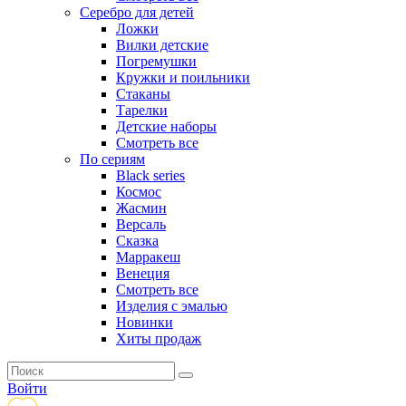
Серебро для детей
Ложки
Вилки детские
Погремушки
Кружки и поильники
Стаканы
Тарелки
Детские наборы
Смотреть все
По сериям
Black series
Космос
Жасмин
Версаль
Сказка
Марракеш
Венеция
Смотреть все
Изделия с эмалью
Новинки
Хиты продаж
Войти