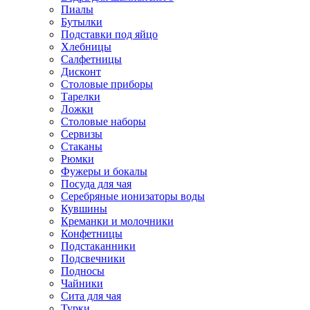
Пиалы
Бутылки
Подставки под яйцо
Хлебницы
Салфетницы
Дисконт
Столовые приборы
Тарелки
Ложки
Столовые наборы
Сервизы
Стаканы
Рюмки
Фужеры и бокалы
Посуда для чая
Серебряные ионизаторы воды
Кувшины
Креманки и молочники
Конфетницы
Подстаканники
Подсвечники
Подносы
Чайники
Сита для чая
Турки