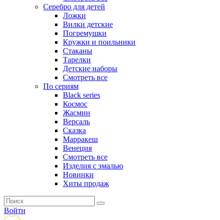
Серебро для детей
Ложки
Вилки детские
Погремушки
Кружки и поильники
Стаканы
Тарелки
Детские наборы
Смотреть все
По сериям
Black series
Космос
Жасмин
Версаль
Сказка
Марракеш
Венеция
Смотреть все
Изделия с эмалью
Новинки
Хиты продаж
Войти