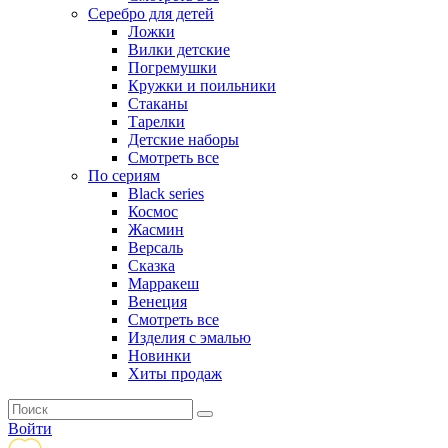
Серебро для детей
Ложки
Вилки детские
Погремушки
Кружки и поильники
Стаканы
Тарелки
Детские наборы
Смотреть все
По сериям
Black series
Космос
Жасмин
Версаль
Сказка
Марракеш
Венеция
Смотреть все
Изделия с эмалью
Новинки
Хиты продаж
Войти