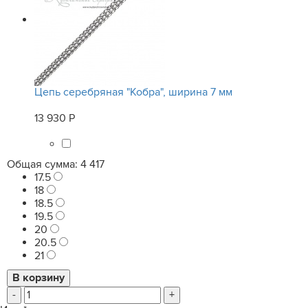
Цепь серебряная "Кобра", ширина 7 мм
13 930 Р
Общая сумма:
4 417
17.5
18
18.5
19.5
20
20.5
21
-
+