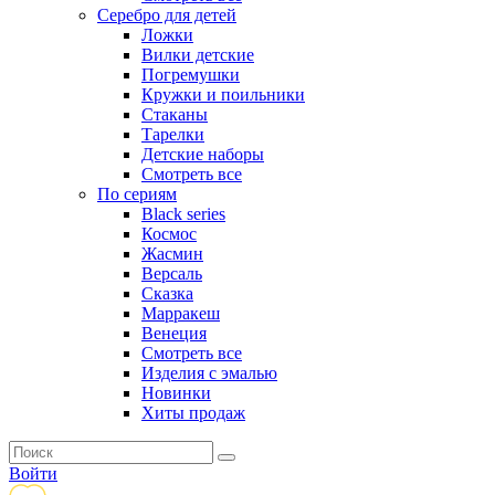
Серебро для детей
Ложки
Вилки детские
Погремушки
Кружки и поильники
Стаканы
Тарелки
Детские наборы
Смотреть все
По сериям
Black series
Космос
Жасмин
Версаль
Сказка
Марракеш
Венеция
Смотреть все
Изделия с эмалью
Новинки
Хиты продаж
Войти