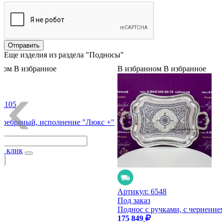
Еще изделия из раздела "Подносы"
ном
В избранное
В избранном
В избранное
:
1105
з
еребряный, исполнение "Люкс +"
 1 клик
Артикул:
6548
Под заказ
Поднос с ручками, с чернение
175 849