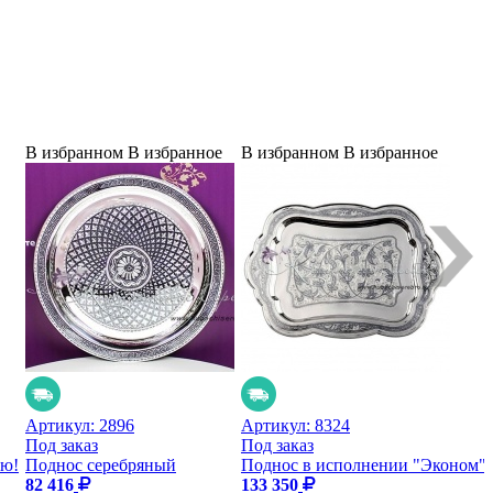
В избранном
В избранное
В избранном
В избранное
Артикул:
2896
Артикул:
8324
Под заказ
Под заказ
ью!
Поднос серебряный
Поднос в исполнении "Эконом".
82 416
133 350