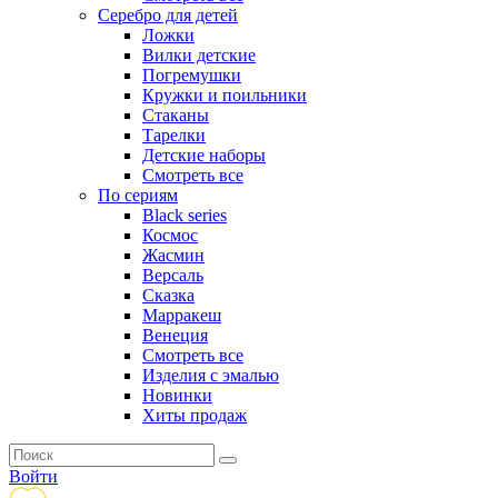
Серебро для детей
Ложки
Вилки детские
Погремушки
Кружки и поильники
Стаканы
Тарелки
Детские наборы
Смотреть все
По сериям
Black series
Космос
Жасмин
Версаль
Сказка
Марракеш
Венеция
Смотреть все
Изделия с эмалью
Новинки
Хиты продаж
Войти