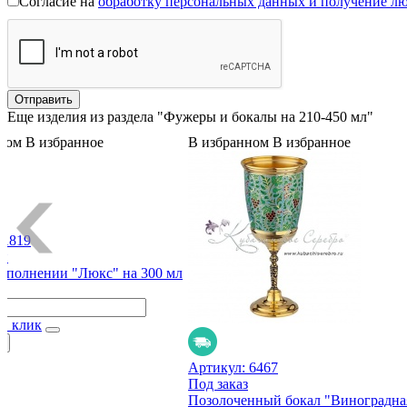
Согласие на
обработку персональных данных и получение л
Еще изделия из раздела "Фужеры и бокалы на 210-450 мл"
ном
В избранное
В избранном
В избранное
:
1819
ии
исполнении "Люкс" на 300 мл
 1 клик
Артикул:
6467
Под заказ
Позолоченный бокал "Виноградная