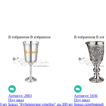
В избранном
В избранное
В избранном
В изб
Артикул:
2883
Артикул:
1836
Под заказ
Под заказ
0 мл
Бокал "Кубачинское серебро" на 300 мл
Бокал серебряный н